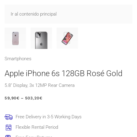
Ir al contenido principal
Smart­phones
Apple iPhone 6s 128GB Rosé Gold
5.8″ Display, 3x 12MP Rear Camera
RANGO
59,90
€
–
503,20
€
DE
PRECIOS:
DESDE
Free Delivery in 3-5 Working Days
59,90€
HASTA
Flexible Rental Period
503,20€