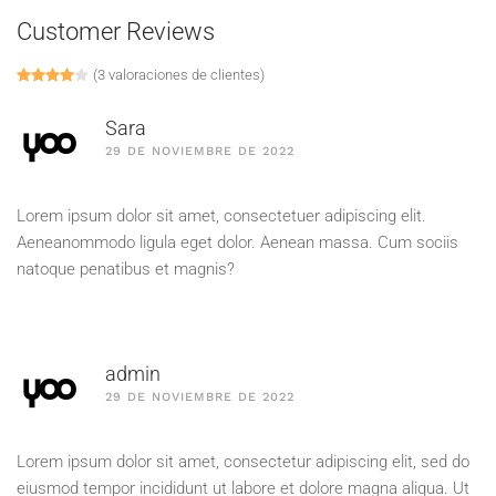
Customer Reviews
(
3
valoraciones de clientes)
Valorado con
1
4.00
de 5 en base a
valoración de un cliente
Sara
29 DE NOVIEMBRE DE 2022
Lorem ipsum dolor sit amet, consectetuer adipiscing elit.
Aeneanommodo ligula eget dolor. Aenean massa. Cum sociis
natoque penatibus et magnis?
admin
29 DE NOVIEMBRE DE 2022
Lorem ipsum dolor sit amet, consectetur adipiscing elit, sed do
eiusmod tempor incididunt ut labore et dolore magna aliqua. Ut