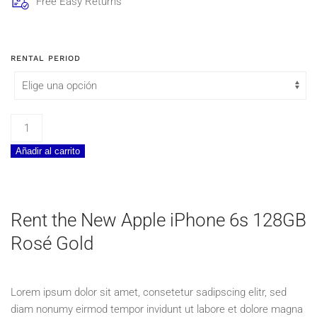
Free Easy Returns
RENTAL PERIOD
Apple
iPhone
Añadir al carrito
6s
128GB
Rosé
Gold
Rent the New Apple iPhone 6s 128GB
cantidad
Rosé Gold
Lorem ipsum dolor sit amet, consetetur sadipscing elitr, sed
diam nonumy eirmod tempor invidunt ut labore et dolore magna