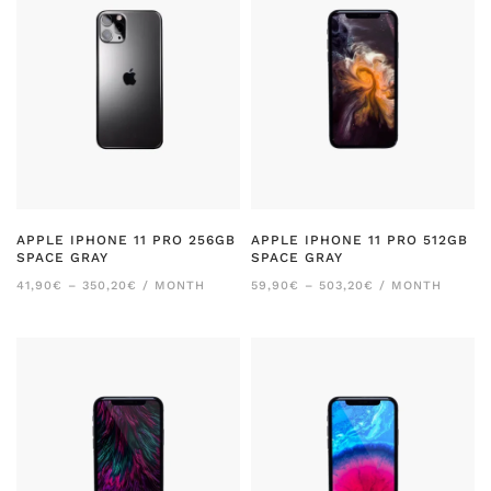
APPLE IPHONE 11 PRO 256GB
APPLE IPHONE 11 PRO 512GB
SPACE GRAY
SPACE GRAY
RANGO
RANGO
41,90
€
–
350,20
€
/ MONTH
59,90
€
–
503,20
€
/ MONTH
DE
DE
PRECIOS:
PRECIOS:
DESDE
DESDE
41,90€
59,90€
HASTA
HASTA
350,20€
503,20€