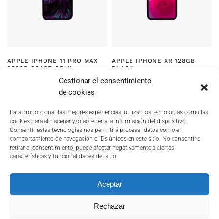
APPLE IPHONE 11 PRO MAX
APPLE IPHONE XR 128GB
256GB SPACE GRAY
BLACK
Gestionar el consentimiento
RANGO
RANGO
59,90
€
–
503,20
€
/ MONTH
59,90
€
–
503,20
€
/ MONTH
DE
DE
de cookies
PRECIOS:
PRECIOS:
DESDE
DESDE
59,90€
59,90€
Para proporcionar las mejores experiencias, utilizamos tecnologías como las
HASTA
HASTA
cookies para almacenar y/o acceder a la información del dispositivo.
503,20€
503,20€
Consentir estas tecnologías nos permitirá procesar datos como el
comportamiento de navegación o IDs únicos en este sitio. No consentir o
retirar el consentimiento, puede afectar negativamente a ciertas
características y funcionalidades del sitio.
POLÍTICA DE PRIVACIDAD
COOKIES
Aceptar
TERMINOS Y CONDICIONES
DOCUMENTACIÓN DE INTERÉS
Rechazar