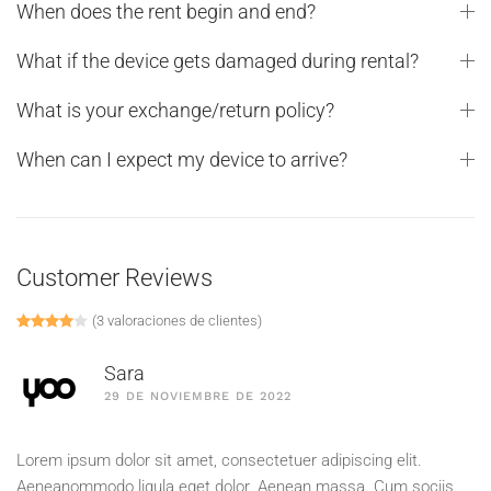
When does the rent begin and end?
What if the device gets damaged during rental?
What is your exchange/return policy?
When can I expect my device to arrive?
Customer Reviews
(
3
valoraciones de clientes)
Valorado con
1
4.00
de 5 en base a
valoración de un cliente
Sara
29 DE NOVIEMBRE DE 2022
Lorem ipsum dolor sit amet, consectetuer adipiscing elit.
Aeneanommodo ligula eget dolor. Aenean massa. Cum sociis