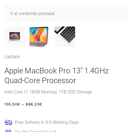
Ir al contenido principal
Laptops
Apple MacBook Pro 13″ 1.4GHz
Quad-Core Processor
Intel Core i7, 16GB Memory, 1TB SSD Storage
RANGO
105,50
€
–
886,20
€
DE
PRECIOS:
DESDE
Free Delivery in 3-5 Working Days
105,50€
HASTA