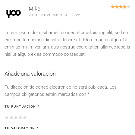
Va
Mike
29 DE NOVIEMBRE DE 2022
Lorem ipsum dolor sit amet, consectetur adipiscing elit, sed do
eiusmod tempor incididunt ut labore et dolore magna aliqua. Ut
enim ad minim veniam, quis nostrud exercitation ullamco laboris
nisi ut aliquip ex ea commodo consequat.
Añade una valoración
Tu dirección de correo electrónico no será publicada.
Los
campos obligatorios están marcados con
*
TU PUNTUACIÓN
*
TU VALORACIÓN
*