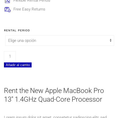
Flexible Rental Period
886,20€
Free Easy Returns
RENTAL PERIOD
Apple
MacBook
Añadir al carrito
Pro
13"
1.4GHz
Quad-
Rent the New Apple MacBook Pro
Core
13″ 1.4GHz Quad-Core Processor
Processor
cantidad
Lorem ipsum dolor sit amet, consetetur sadipscing elitr, sed