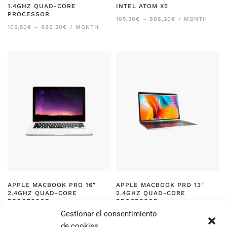
1.4GHZ QUAD-CORE
INTEL ATOM X5
PROCESSOR
RANGO
105,50
€
–
886,20
€
/ MONTH
DE
RANGO
105,50
€
–
886,20
€
/ MONTH
PRECIOS:
DE
DESDE
PRECIOS:
105,50€
DESDE
HASTA
105,50€
886,20€
HASTA
886,20€
APPLE MACBOOK PRO 16″
APPLE MACBOOK PRO 13″
2.4GHZ QUAD-CORE
2.4GHZ QUAD-CORE
PROCESSOR
PROCESSOR
Gestionar el consentimiento
RANGO
RANGO
105,50
€
–
886,20
€
/ MONTH
105,50
€
–
886,20
€
/ MONTH
DE
DE
de cookies