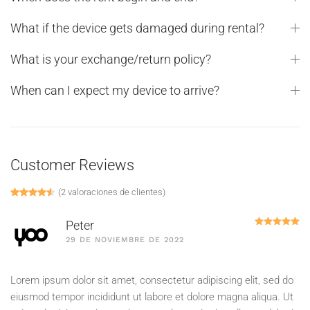
What if the device gets damaged during rental?
What is your exchange/return policy?
When can I expect my device to arrive?
Customer Reviews
(
2
valoraciones de clientes)
Valorado con
2
4.50
de 5 en base a
valoraciones de client
Va
Peter
29 DE NOVIEMBRE DE 2022
Lorem ipsum dolor sit amet, consectetur adipiscing elit, sed do
eiusmod tempor incididunt ut labore et dolore magna aliqua. Ut