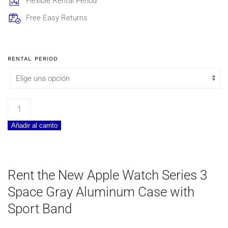
Flexible Rental Period
234,40€
Free Easy Returns
RENTAL PERIOD
Apple
Watch
Añadir al carrito
Series
3
Space
Gray
Rent the New Apple Watch Series 3
Aluminum
Space Gray Aluminum Case with
Case
with
Sport Band
Sport
Band