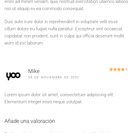
enim ad minim veniam, quis nostrud exercitation ullamco laboris
nisi ut aliquip ex ea commodo consequat.
Duis aute irure dolor in reprehenderit in voluptate velit esse
cillum dolore eu fugiat nulla pariatur. Excepteur sint occaecat
cupidatat non proident, sunt in culpa qui officia deserunt mollit
anim id est laborum.
Va
Mike
29 DE NOVIEMBRE DE 2022
Lorem ipsum dolor sit amet, consectetuer adipiscing elit.
Elementum integer enim neque volutpat.
Añade una valoración