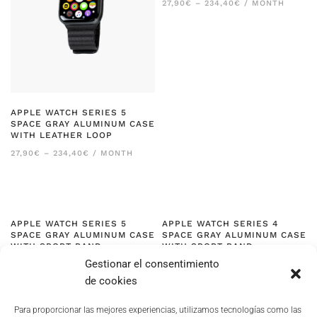
RANGO
27,90
€
–
234,40
€
/ MONTH
DE
PRECIOS:
DESDE
27,90€
HASTA
234,40€
APPLE WATCH SERIES 5
SPACE GRAY ALUMINUM CASE
WITH LEATHER LOOP
RANGO
27,90
€
–
234,40
€
/ MONTH
DE
PRECIOS:
DESDE
27,90€
HASTA
234,40€
APPLE WATCH SERIES 5
APPLE WATCH SERIES 4
SPACE GRAY ALUMINUM CASE
SPACE GRAY ALUMINUM CASE
WITH SPORT BAND
WITH SPORT BAND
Gestionar el consentimiento
RANGO
RANGO
27,90
€
–
234,40
€
/ MONTH
27,90
€
–
234,40
€
/ MONTH
DE
DE
de cookies
PRECIOS:
PRECIOS:
DESDE
DESDE
27,90€
27,90€
Para proporcionar las mejores experiencias, utilizamos tecnologías como las
HASTA
HASTA