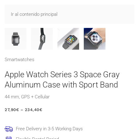
Ir al contenido principal
Smart­watches
Apple Watch Series 3 Space Gray
Aluminum Case with Sport Band
44 mm, GPS + Cellular
RANGO
27,90
€
–
234,40
€
DE
PRECIOS:
DESDE
Free Delivery in 3-5 Working Days
27,90€
HASTA