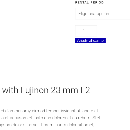
RENTAL PERIOD
Fujifilm
X100S
Añadir al carrito
+
Fujinon
23
mm
F2
cantidad
S with Fujinon 23 mm F2
 sed diam nonumy eirmod tempor invidunt ut labore et
os et accusam et justo duo dolores et ea rebum. Stet
ipsum dolor sit amet. Lorem ipsum dolor sit amet,