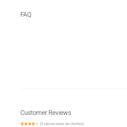
FAQ
Customer Reviews
(
3
valoraciones de clientes)
Valorado con
1
4.00
de 5 en base a
valoración de u