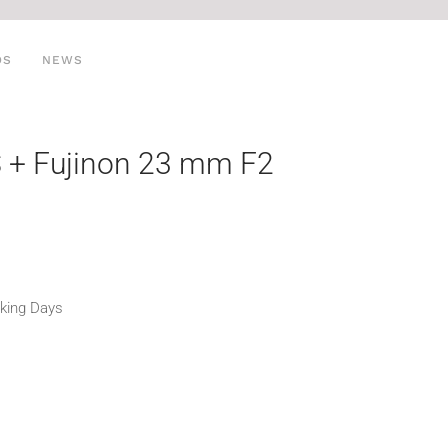
OS
NEWS
S + Fujinon 23 mm F2
rking Days