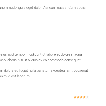
neanommodo ligula eget dolor. Aenean massa. Cum sociis
o eiusmod tempor incididunt ut labore et dolore magna
amco laboris nisi ut aliquip ex ea commodo consequat.
lum dolore eu fugiat nulla pariatur. Excepteur sint occaecat
 anim id est laborum.
Valorado c