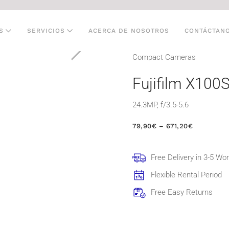
S
SERVICIOS
ACERCA DE NOSOTROS
CONTÁCTAN
Compact Cameras
Fujifilm X100
24.3MP, f/3.5-5.6
RANGO
79,90
€
–
671,20
€
DE
PRECIOS:
DESDE
Free Delivery in 3-5 Wo
79,90€
HASTA
Flexible Rental Period
671,20€
Free Easy Returns