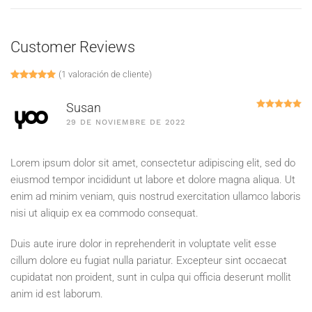
Customer Reviews
(
1
valoración de cliente)
Valorado con
1
5.00
de 5 en base a
valoración de un cliente
Va
Susan
29 DE NOVIEMBRE DE 2022
Lorem ipsum dolor sit amet, consectetur adipiscing elit, sed do
eiusmod tempor incididunt ut labore et dolore magna aliqua. Ut
enim ad minim veniam, quis nostrud exercitation ullamco laboris
nisi ut aliquip ex ea commodo consequat.
Duis aute irure dolor in reprehenderit in voluptate velit esse
cillum dolore eu fugiat nulla pariatur. Excepteur sint occaecat
cupidatat non proident, sunt in culpa qui officia deserunt mollit
anim id est laborum.