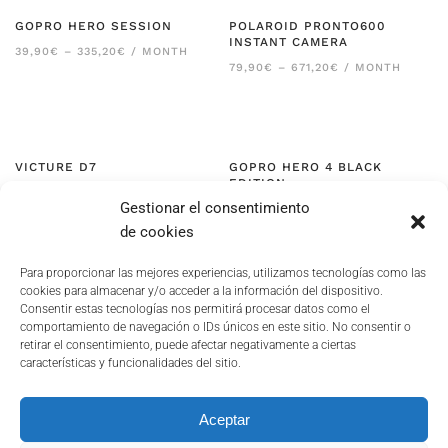
GOPRO HERO SESSION
POLAROID PRONTO600
INSTANT CAMERA
RANGO
39,90
€
–
335,20
€
/ MONTH
DE
RANGO
79,90
€
–
671,20
€
/ MONTH
PRECIOS:
DE
DESDE
PRECIOS:
39,90€
DESDE
HASTA
79,90€
335,20€
HASTA
671,20€
VICTURE D7
GOPRO HERO 4 BLACK
EDITION
RANGO
79,90
€
–
671,20
€
/ MONTH
Gestionar el consentimiento
DE
RANGO
79,90
€
–
671,20
€
/ MONTH
PRECIOS:
DE
de cookies
DESDE
PRECIOS:
79,90€
DESDE
HASTA
79,90€
Para proporcionar las mejores experiencias, utilizamos tecnologías como las
671,20€
HASTA
cookies para almacenar y/o acceder a la información del dispositivo.
671,20€
Consentir estas tecnologías nos permitirá procesar datos como el
comportamiento de navegación o IDs únicos en este sitio. No consentir o
retirar el consentimiento, puede afectar negativamente a ciertas
características y funcionalidades del sitio.
POLÍTICA DE PRIVACIDAD
COOKIES
Aceptar
TERMINOS Y CONDICIONES
DOCUMENTACIÓN DE INTERÉS