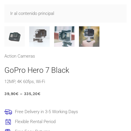
Ir al contenido principal
Action Cameras
GoPro Hero 7 Black
12MP, 4K 60fps, Wi-Fi
RANGO
39,90
€
–
335,20
€
DE
PRECIOS:
DESDE
Free Delivery in 3-5 Working Days
39,90€
HASTA
Flexible Rental Period
335,20€