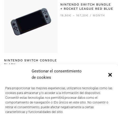
167,20€
167,20€
NINTENDO SWITCH BUNDLE
+ ROCKET LEAGUE RED BLUE
RANGO
19,90
€
–
167,20
€
/ MONTH
DE
PRECIOS:
DESDE
19,90€
HASTA
167,20€
NINTENDO SWITCH CONSOLE
BLACK
Gestionar el consentimiento
RANGO
19,90
€
–
167,20
€
/ MONTH
DE
de cookies
PRECIOS:
DESDE
19,90€
Para proporcionar las mejores experiencias, utilizamos tecnologías como las
HASTA
cookies para almacenar y/o acceder a la información del dispositivo.
167,20€
Consentir estas tecnologías nos permitirá procesar datos como el
comportamiento de navegación o IDs únicos en este sitio. No consentir o
retirar el consentimiento, puede afectar negativamente a ciertas
características y funcionalidades del sitio.