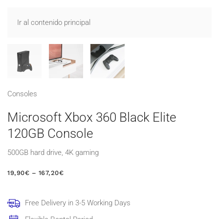
Ir al contenido principal
Consoles
Microsoft Xbox 360 Black Elite
120GB Console
500GB hard drive, 4K gaming
RANGO
19,90
€
–
167,20
€
DE
PRECIOS:
DESDE
Free Delivery in 3-5 Working Days
19,90€
HASTA