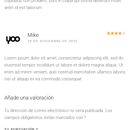
cupidatat non proident, sunt in culpa qui officia deserunt mollit
anim id est laborum.
Va
Mike
29 DE NOVIEMBRE DE 2022
Lorem ipsum dolor sit amet, consectetur adipiscing elit, sed do
eiusmod tempor incididunt ut labore et dolore magna aliqua. Ut
enim ad minim veniam, quis nostrud exercitation ullamco laboris
nisi ut aliquip ex ea commodo consequat.
Añade una valoración
Tu dirección de correo electrónico no será publicada.
Los
campos obligatorios están marcados con
*
TU PUNTUACIÓN
*