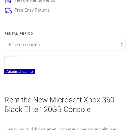
Flexible Rental Period
167,20€
Free Easy Returns
RENTAL PERIOD
Microsoft
Xbox
Añadir al carrito
360
Black
Elite
120GB
Rent the New Microsoft Xbox 360
Console
Black Elite 120GB Console
cantidad
Lorem ipsum dolor sit amet, consetetur sadipscing elitr, sed