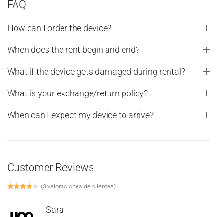
FAQ
How can I order the device?
When does the rent begin and end?
What if the device gets damaged during rental?
What is your exchange/return policy?
When can I expect my device to arrive?
Customer Reviews
(
3
valoraciones de clientes)
Valorado con
1
4.00
de 5 en base a
valoración de un cliente
Sara