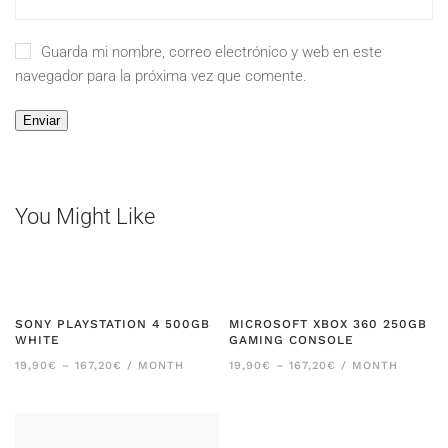
Guarda mi nombre, correo electrónico y web en este
navegador para la próxima vez que comente.
You Might Like
SONY PLAYSTATION 4 500GB
MICROSOFT XBOX 360 250GB
WHITE
GAMING CONSOLE
RANGO
RANGO
19,90
€
–
167,20
€
/ MONTH
19,90
€
–
167,20
€
/ MONTH
DE
DE
PRECIOS:
PRECIOS:
DESDE
DESDE
19,90€
19,90€
HASTA
HASTA