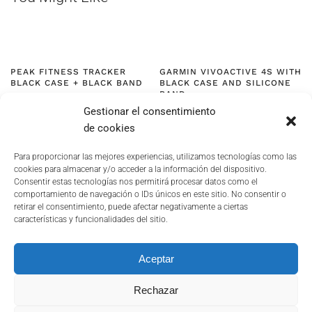
PEAK FITNESS TRACKER
GARMIN VIVOACTIVE 4S WITH
BLACK CASE + BLACK BAND
BLACK CASE AND SILICONE
BAND
RANGO
9,90
€
–
83,20
€
/ MONTH
Gestionar el consentimiento
DE
RANGO
9,90
€
–
83,20
€
/ MONTH
PRECIOS:
DE
de cookies
DESDE
PRECIOS:
9,90€
DESDE
HASTA
9,90€
Para proporcionar las mejores experiencias, utilizamos tecnologías como las
83,20€
HASTA
cookies para almacenar y/o acceder a la información del dispositivo.
83,20€
Consentir estas tecnologías nos permitirá procesar datos como el
comportamiento de navegación o IDs únicos en este sitio. No consentir o
retirar el consentimiento, puede afectar negativamente a ciertas
características y funcionalidades del sitio.
POLÍTICA DE PRIVACIDAD
COOKIES
Aceptar
TERMINOS Y CONDICIONES
DOCUMENTACIÓN DE INTERÉS
Rechazar