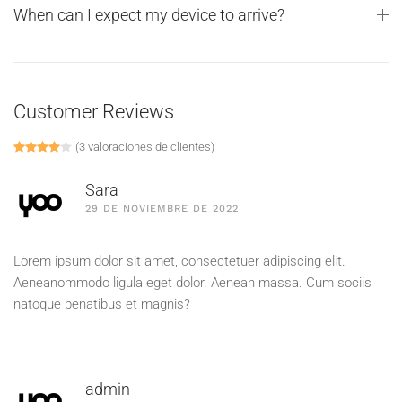
When can I expect my device to arrive?
Customer Reviews
(
3
valoraciones de clientes)
Valorado con
1
4.00
de 5 en base a
valoración de un cliente
Sara
29 DE NOVIEMBRE DE 2022
Lorem ipsum dolor sit amet, consectetuer adipiscing elit.
Aeneanommodo ligula eget dolor. Aenean massa. Cum sociis
natoque penatibus et magnis?
admin