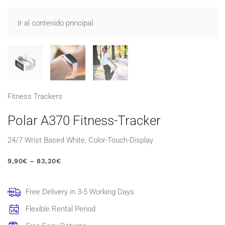
Ir al contenido principal
Fitness Trackers
Polar A370 Fitness-Tracker
24/7 Wrist Based White, Color-Touch-Display
RANGO
9,90
€
–
83,20
€
DE
PRECIOS:
DESDE
Free Delivery in 3-5 Working Days
9,90€
HASTA
Flexible Rental Period
83,20€