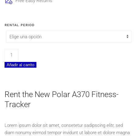
Free Easy Returns
RENTAL PERIOD
Polar
A370
Añadir al carrito
Fitness-
Tracker
cantidad
Rent the New Polar A370 Fitness-
Tracker
Lorem ipsum dolor sit amet, consetetur sadipscing elitr, sed
diam nonumy eirmod tempor invidunt ut labore et dolore magna