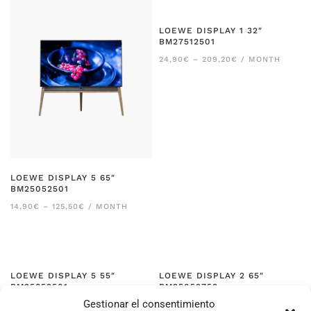
LOEWE DISPLAY 1 32″
BM27512501
RANGO
24,90
€
–
209,20
€
/ MONTH
DE
PRECIOS:
DESDE
24,90€
HASTA
209,20€
LOEWE DISPLAY 5 65″
BM25052501
RANGO
14,90
€
–
125,50
€
/ MONTH
DE
PRECIOS:
DESDE
14,90€
HASTA
125,50€
LOEWE DISPLAY 5 55″
LOEWE DISPLAY 2 65″
BM25852501
BM25052753
Gestionar el consentimiento
RANGO
RANGO
24,90
€
–
209,20
€
/ MONTH
24,90
€
–
209,20
€
/ MONTH