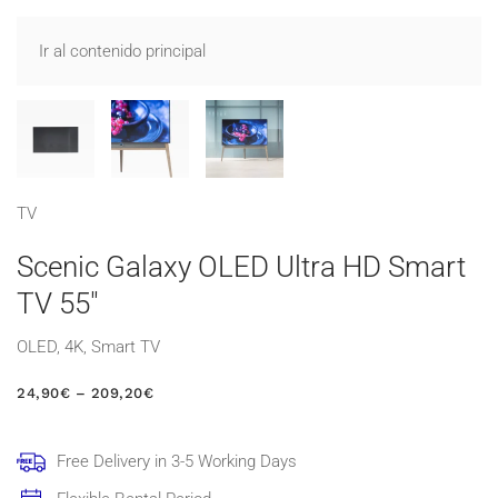
Ir al contenido principal
TV
Scenic Galaxy OLED Ultra HD Smart
TV 55″
OLED, 4K, Smart TV
RANGO
24,90
€
–
209,20
€
DE
PRECIOS:
DESDE
Free Delivery in 3-5 Working Days
24,90€
HASTA