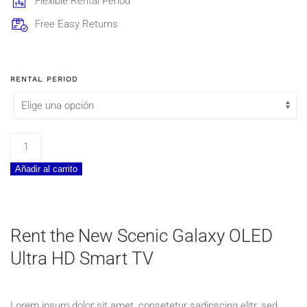
Flexible Rental Period
209,20€
Free Easy Returns
RENTAL PERIOD
Scenic
Galaxy
Añadir al carrito
OLED
Ultra
HD
Smart
Rent the New Scenic Galaxy OLED
TV
Ultra HD Smart TV
55"
cantidad
Lorem ipsum dolor sit amet, consetetur sadipscing elitr, sed