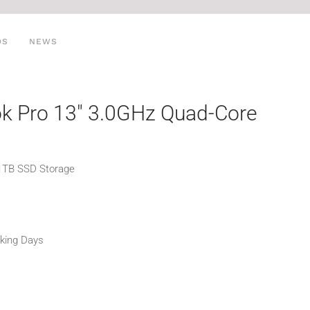
OS
NEWS
k Pro 13″ 3.0GHz Quad-Core
 1TB SSD Storage
:
rking Days