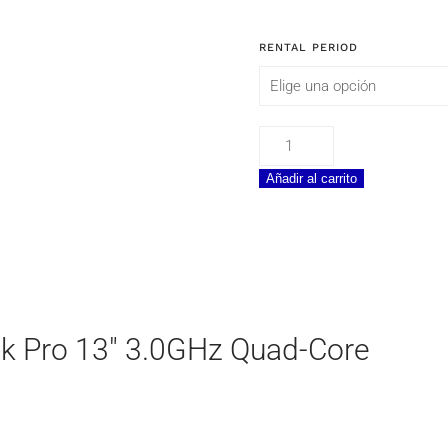
RENTAL PERIOD
Apple
MacBook
Añadir al carrito
Pro
13"
3.0GHz
Quad-
Core
Processor
cantidad
k Pro 13″ 3.0GHz Quad-Core