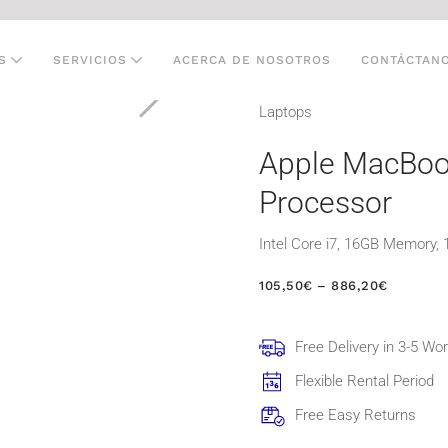
S
SERVICIOS
ACERCA DE NOSOTROS
CONTÁCTAN
Laptops
Apple MacBoo
Processor
Intel Core i7, 16GB Memory,
RANGO
105,50
€
–
886,20
€
DE
PRECIOS
DESDE
Free Delivery in 3-5 Wo
105,50€
HASTA
Flexible Rental Period
886,20€
Free Easy Returns