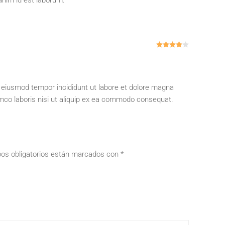
 anim id est laborum.
Valorado c
o eiusmod tempor incididunt ut labore et dolore magna
amco laboris nisi ut aliquip ex ea commodo consequat.
os obligatorios están marcados con
*