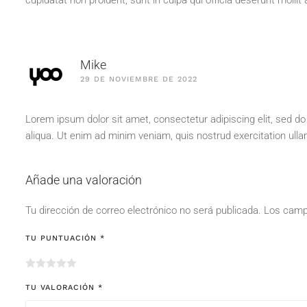
cupidatat non proident, sunt in culpa qui officia deserunt mollit
Mike
29 DE NOVIEMBRE DE 2022
Lorem ipsum dolor sit amet, consectetur adipiscing elit, sed d
aliqua. Ut enim ad minim veniam, quis nostrud exercitation ull
Añade una valoración
Tu dirección de correo electrónico no será publicada.
Los camp
TU PUNTUACIÓN
*
TU VALORACIÓN
*